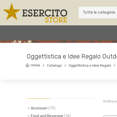
Tutte le categorie
Oggettistica e Idee Regalo Outd
Home
Catalogo
Oggettistica e Idee Regalo
Ordina p
Accessori
(79)
(6)
Piccola pelletteria
Food and Beverage
(14)