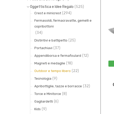
(9)
(30)
Zaini e shopper
Cioccolato
Oggettistica e Idee Regalo
(525)
(0)
(294)
(13)
Valigeria, borse e borsoni
Biscotti
Crest e minicrest
Fermasoldi, fermacravatte, gemelli e
(0)
(5)
Borse portadocumenti
Panettoni e colombe
copribottoni
(2)
(9)
Portapenne e portamonete
Liquori
(34)
(6)
(8)
Toppe
Caffe
(25)
Distintivi e battipetto
(8)
Trousse e necessaire
(37)
Portachiavi
(12)
Appendiborsa e fermafoulard
(18)
Magneti e medaglie
(22)
Outdoor e tempo libero
(9)
Tecnologia
(32)
Apribottiglie, tazze e borracce
(8)
Torce e Minitorce
(6)
Gagliardetti
(9)
Kids