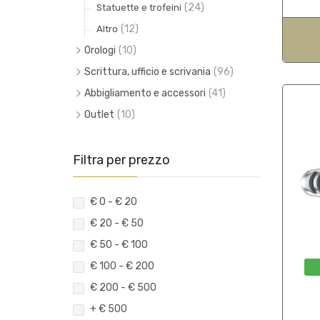
(24)
Statuette e trofeini
(12)
Altro
Orologi
(10)
(3)
Polso
Scrittura, ufficio e scrivania
(96)
(3)
(4)
Muro
Stilografiche
Abbigliamento e accessori
(41)
(4)
(40)
(14)
Tavolo
Fermacarte grandi e piccoli
Fabbrica d'armi Beretta
Outlet
(10)
(15)
Accessori
(27)
(1)
Penne sfera e roller
150° CORPO DEGLI ALPINI
(5)
Intimo
(3)
(2)
Matite e portamine
Articoli in ecopelle
Filtra per prezzo
(3)
Calzature
(6)
(8)
Set scrittura
Oggettistica
(4)
Giacche
(12)
Vuotatasche e portabiglietti
(3)
Pantaloni
€ 0 - € 20
(3)
(14)
Notes e Blocchi
Uniformi
€ 20 - € 50
(7)
Maglie
(15)
Pinzafogli e tagliacarte
€ 50 - € 100
(1)
Uomo
(4)
Cancelleria
€ 100 - € 200
€ 200 - € 500
+ € 500