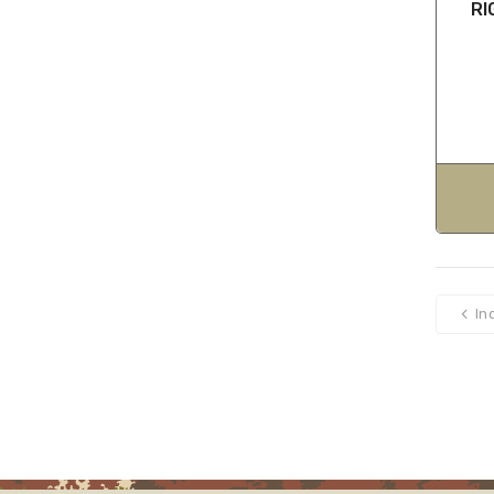
RI
In