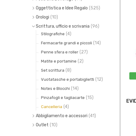
(9)
(30)
Zaini e shopper
Cioccolato
Oggettistica e Idee Regalo
(525)
(0)
(294)
(13)
Valigeria, borse e borsoni
Biscotti
Crest e minicrest
Orologi
(10)
Fermasoldi, fermacravatte, gemelli e
(3)
(0)
(5)
Borse portadocumenti
Panettoni e colombe
Polso
Scrittura, ufficio e scrivania
(96)
copribottoni
(3)
(2)
(4)
(9)
Portapenne e portamonete
Liquori
Muro
Stilografiche
(34)
(6)
(8)
(4)
(14)
Toppe
Caffe
Tavolo
Fermacarte grandi e piccoli
(25)
Distintivi e battipetto
(27)
(8)
Trousse e necessaire
Penne sfera e roller
(37)
Portachiavi
(2)
Matite e portamine
(12)
Appendiborsa e fermafoulard
(8)
Set scrittura
(18)
Magneti e medaglie
(12)
Vuotatasche e portabiglietti
(22)
Outdoor e tempo libero
(14)
Notes e Blocchi
(9)
Tecnologia
(15)
Pinzafogli e tagliacarte
EVI
(32)
Apribottiglie, tazze e borracce
(4)
Cancelleria
(8)
Torce e Minitorce
Abbigliamento e accessori
(41)
(6)
Gagliardetti
(40)
Fabbrica d'armi Beretta
Outlet
(10)
(9)
Kids
(15)
Accessori
(1)
150° CORPO DEGLI ALPINI