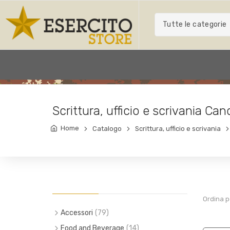
Tutte le categorie
Scrittura, ufficio e scrivania Canc
Home
Catalogo
Scrittura, ufficio e scrivania
Ordina p
Accessori
(79)
(6)
Piccola pelletteria
Food and Beverage
(14)