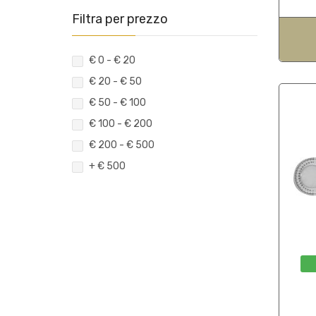
(5)
Intimo
(24)
Statuette e trofeini
(3)
Articoli in ecopelle
Filtra per prezzo
(3)
Calzature
(12)
Altro
(6)
Oggettistica
(4)
Giacche
(3)
Pantaloni
€ 0 - € 20
(3)
Uniformi
€ 20 - € 50
(7)
Maglie
€ 50 - € 100
(1)
Uomo
€ 100 - € 200
€ 200 - € 500
+ € 500