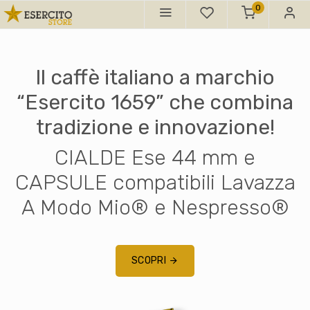
0
Fabbrica d'armi Beretta:
Linea di prodotti
ACQUISTABILE SOLTANTO
dopo essersi registrati e
loggati come appartenenti EI.