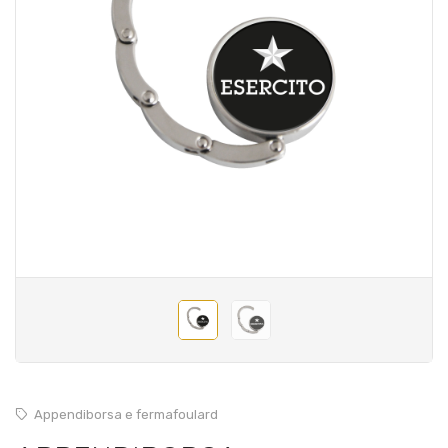
Appendiborsa e fermafoulard