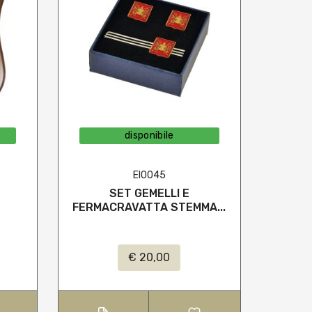
disponibile
EI0045
SET GEMELLI E
ORSE
FERMACRAVATTA STEMMA...
€ 20,00