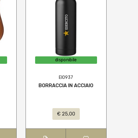
disponibile
EI0937
BORRACCIA IN ACCIAIO
C
S
€ 25,00