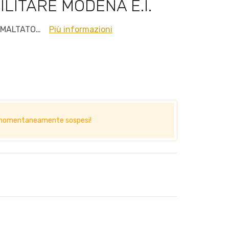
LITARE MODENA E.I.
SMALTATO…
Più informazioni
no momentaneamente sospesi!