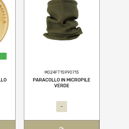
M024FT15990715
LLO
PARACOLLO IN MICROPILE
C
VERDE
S
-