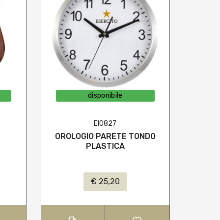
disponibile
EI0827
OROLOGIO PARETE TONDO
C
PLASTICA
S
€ 25,20