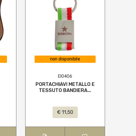
non disponibile
EI0406
PORTACHIAVI METALLO E
GAGL
TESSUTO BANDIERA...
€ 11,50