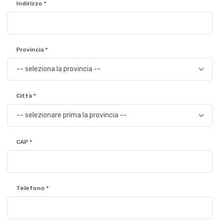
Indirizzo *
Provincia *
Città *
CAP *
Telefono *