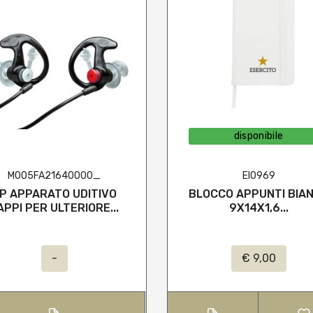
disponibile
M005FA21640000_
EI0969
P APPARATO UDITIVO
BLOCCO APPUNTI BIA
APPI PER ULTERIORE...
9X14X1,6...
-
€ 9,00