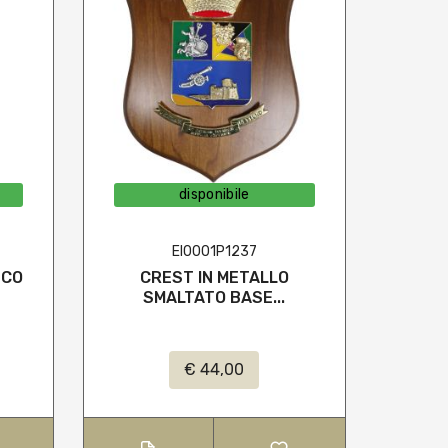
disponibile
EI0001P1237
NCO
CREST IN METALLO
MED
SMALTATO BASE...
€ 44,00