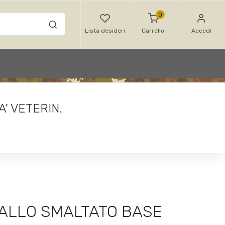
0
Lista desideri
Carrello
Accedi
' VETERIN.
TALLO SMALTATO BASE